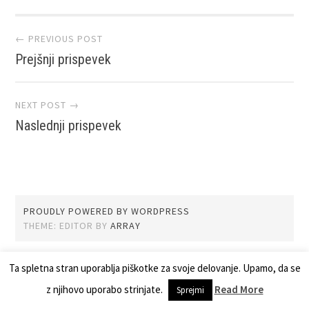
Post
← PREVIOUS POST
Prejšnji prispevek
navigation
NEXT POST →
Naslednji prispevek
PROUDLY POWERED BY WORDPRESS
THEME: EDITOR BY
ARRAY
Ta spletna stran uporablja piškotke za svoje delovanje. Upamo, da se
z njihovo uporabo strinjate.
Read More
Sprejmi