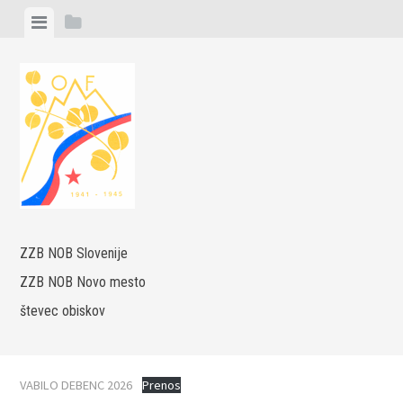
Skip
View
View
to
menu
sidebar
content
ZZB NOB Slovenije
ZZB NOB Novo mesto
števec obiskov
VABILO DEBENC 2026
Prenos