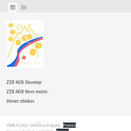
Skip
View
View
to
menu
sidebar
content
ZZB NOB Slovenije
ZZB NOB Novo mesto
števec obiskov
VABILO 2025- Gubčeva brigada
Prenos