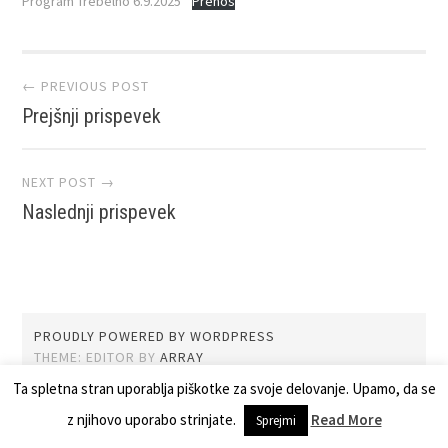
Program Trebelno 6.9.2025
Prenos
Post
← PREVIOUS POST
Prejšnji prispevek
navigation
NEXT POST →
Naslednji prispevek
PROUDLY POWERED BY WORDPRESS
THEME: EDITOR BY
ARRAY
Ta spletna stran uporablja piškotke za svoje delovanje. Upamo, da se
z njihovo uporabo strinjate.
Read More
Sprejmi