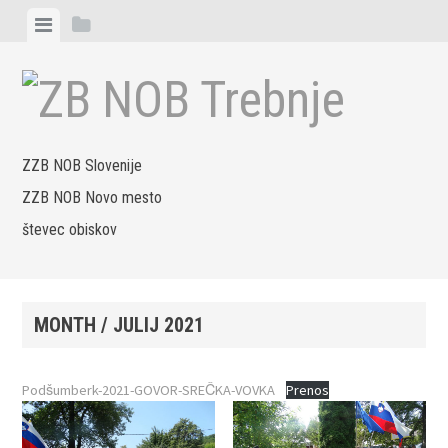
Skip
View
View
to
menu
sidebar
content
ZZB NOB Slovenije
ZZB NOB Novo mesto
števec obiskov
MONTH /
JULIJ 2021
Podšumberk-2021-GOVOR-SREČKA-VOVKA
Prenos