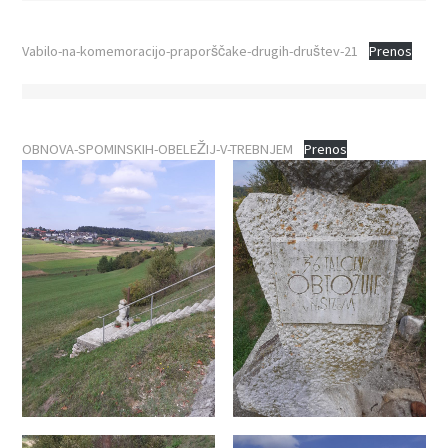
Vabilo-na-komemoracijo-praporščake-drugih-društev-21
Prenos
OBNOVA-SPOMINSKIH-OBELEŽIJ-V-TREBNJEM
Prenos