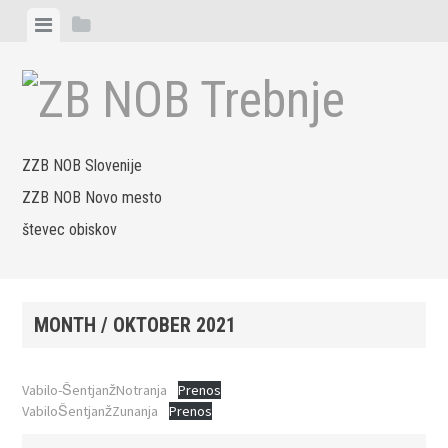
Skip
View
View
to
menu
sidebar
content
ZZB NOB Slovenije
ZZB NOB Novo mesto
števec obiskov
MONTH /
OKTOBER 2021
Vabilo-ŠentjanžNotranja
Prenos
VabiloŠentjanžZunanja
Prenos